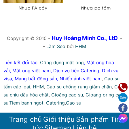
Nhựa PA cây
Nhựa pa tấm
Huy Hoàng Minh Co., LtD
Copyright © 2010 -
-
-
Làm Seo
bởi
HHM
Liên kết đối tác:
Công dụng mật ong
,
Mật ong hoa
vải
,
Mật ong việt nam
,
Dịch vụ tiệc Catering
,
Dịch vụ
visa
,
Mạng bất động sản
,
Nhiếp ảnh việt nam
,
Cao su
tấm các loại
,
HHM
,
Cao su chống rung giảm chấn
,
Cao
su chịu dầu hóa chất
,
Gioăng cao su
,
Gioang oring cao
su
,
Tiem banh ngot
,
Catering
,
Cao su
Trang chủ
Giới thiệu
Sản phẩm
Tin
tức
Sitemap
Liên hệ