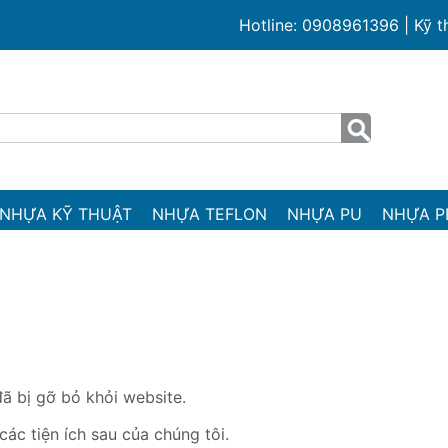
Hotline: 0908961396 | Kỹ 
NHỰA KỸ THUẬT
NHỰA TEFLON
NHỰA PU
NHỰA P
ã bị gỡ bỏ khỏi website.
ác tiện ích sau của chúng tôi.