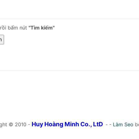
 rồi bấm nút
"Tìm kiếm"
Huy Hoàng Minh Co., LtD
ght © 2010 -
- -
Làm Seo
b