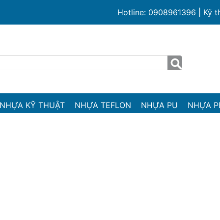
Hotline: 0908961396 | Kỹ 
NHỰA KỸ THUẬT
NHỰA TEFLON
NHỰA PU
NHỰA P