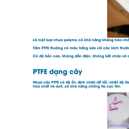
Là một loại nhựa polyme có khả năng kháng hóa chất 
Tấm PTFE thường có màu trắng sữa với các kích t
Có độ bền cao, không dẫn điện, không bắt cháy và 
PTFE dạng cây
Nhựa cây PTFE có độ ổn định nhiệt rất tốt, nhiệt độ l
hóa chất và axit, có khả năng chống tia cực tím.