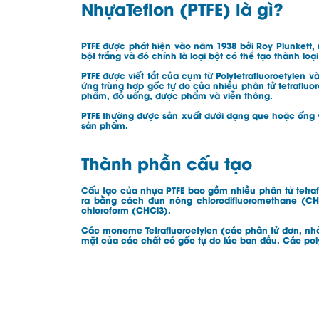
NhựaTeflon (PTFE) là gì?
PTFE được phát hiện vào năm 1938 bởi Roy Plunkett, 
bột trắng và đó chính là loại bột có thể tạo thành lo
PTFE được viết tắt của cụm từ Polytetrafluoroetylen 
ứng trùng hợp gốc tự do của nhiều phân tử tetraflu
phẩm, đồ uống, dược phẩm và viễn thông.
PTFE thường được sản xuất dưới dạng que hoặc ống 
sản phẩm.
Thành phần cấu tạo
Cấu tạo của nhựa PTFE bao gồm nhiều phân tử tetrafl
ra bằng cách đun nóng chlorodifluoromethane (CHC
chloroform (CHCl3).
Các monome Tetrafluoroetylen (các phân tử đơn, nhỏ)
mặt của các chất có gốc tự do lúc ban đầu. Các pol