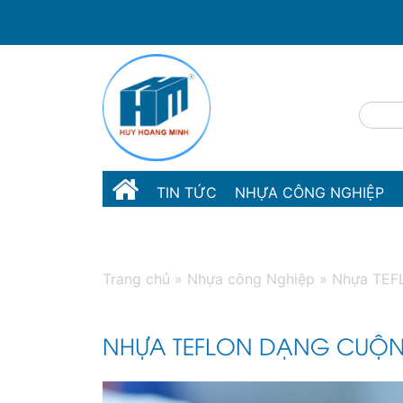
TIN TỨC
NHỰA CÔNG NGHIỆP
LIÊN HỆ
Trang chủ
»
Nhựa công Nghiệp
»
Nhựa TEF
NHỰA TEFLON DẠNG CUỘ