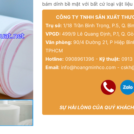
bám dính bề mặt với bất cứ loại vật liệu
CÔNG TY TNHH SẢN XUẤT THƯƠ
Trụ sở:
1/18 Trần Bình Trọng, P.5, Q. 
VPGD:
499/9 Lê Quang Định, P.1, Q. G
Văn phòng:
90/4 Đường 21, P Hiệp Bìn
TPHCM
Hotline:
0908961396 -
Kỹ thuật:
0913 
Email:
info@hoangminhco.com
-
cskh
SỰ HÀI LÒNG CỦA QUÝ KHÁCH