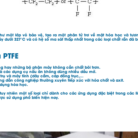
ư một lớp vỏ bảo vệ, tạo ra một phân tử trơ về mặt hóa học và tương
 dưới 327°C và có hệ số ma sát thấp nhất trong các loại chất rắn đã bi
 PTFE
ăng hay những bộ phận máy không cần chất bôi trơn.
o và các dụng cụ nấu ăn không dùng nhiều dầu mỡ.
trụ và máy tính (dây cắm, cáp đồng trục,…
ng dẫn công nghiệp thường xuyên tiếp xúc với hóa chất và axit.
 dụng hóa học.
, tuy nhiên một số loại chỉ dành cho các ứng dụng đặc biệt trong các 
ược sử dụng phổ biến hiện nay.