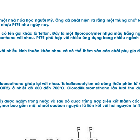
một nhà hóa học người Mỹ. Ông đã phát hiện ra rằng một thùng chất là
ại nhựa PTFE như ngày nay.
và có tên gọi khác là Teflon. Đây là một fluoropolymer nhựa màu trắng ng
oroethene với nhau. PTFE phù hợp với nhiều ứng dụng trong nhiều ngàn
với nhiều kích thước khác nhau và có thể thêm vào các chất phụ gia
uoroethene ghép lại với nhau. Tetrafluoroetylen có công thức phân tử
lF2) ở nhiệt độ 600 đến 700°C. Clorodifluoromethane lần lượt thu 
 được ngâm trong nước và sau đó được trùng hợp (liên kết thành các p
ymer bao gồm một chuỗi cacbon nguyên tử liên kết với hai nguyên tử fl