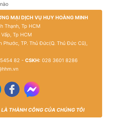
 nào
NG MẠI DỊCH VỤ HUY HOÀNG MINH
Bình Thạnh, Tp HCM
ò Vấp, Tp HCM
h Phước, TP. Thủ Đức(Q. Thủ Đức Cũ),
5454 82 -
CSKH:
028 3601 8286
@hhm.vn
 LÀ THÀNH CÔNG CỦA CHÚNG TÔI