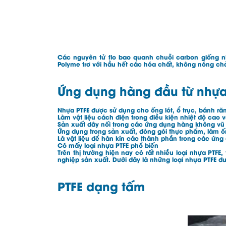
Các nguyên tử flo bao quanh chuỗi carbon giống nh
Polyme trơ với hầu hết các hóa chất, không nóng chảy
Ứng dụng hàng đầu từ nhựa
Nhựa PTFE được sử dụng cho ống lót, ổ trục, bánh r
Làm vật liệu cách điện trong điều kiện nhiệt độ ca
Sản xuất dây nối trong các ứng dụng hàng không vũ 
Ứng dụng trong sản xuất, đóng gói thực phẩm, làm ố
Là vật liệu để hàn kín các thành phần trong các ứng
Có mấy loại nhựa PTFE phổ biến
Trên thị trường hiện nay có rất nhiều loại nhựa PTFE
nghiệp sản xuất. Dưới đây là những loại nhựa PTFE đ
PTFE dạng tấm