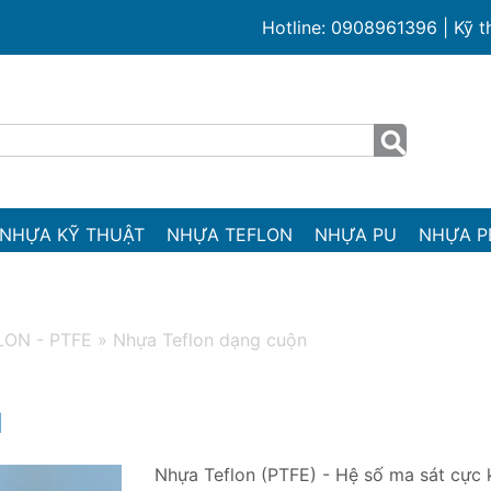
Hotline: 0908961396 | Kỹ 
NHỰA KỸ THUẬT
NHỰA TEFLON
NHỰA PU
NHỰA P
LON - PTFE
»
Nhựa Teflon dạng cuộn
N
Nhựa Teflon (PTFE) - Hệ số ma sát cực 