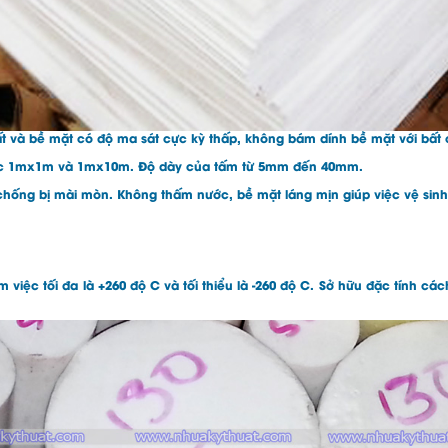
và bề mặt có độ ma sát cực kỳ thấp, không bám dính bề mặt với bất cứ
hước 1mx1m và 1mx10m. Độ dày của tấm từ 5mm đến 40mm.
chống bị mài mòn. Không thấm nước, bề mặt láng mịn giúp việc vệ sin
àm việc tối đa là +260 độ C và tối thiểu là -260 độ C. Sở hữu đặc tính cá