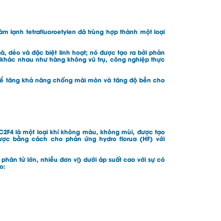
m lạnh tetrafluoroetylen đã trùng hợp thành một loại
à, dẻo và đặc biệt linh hoạt; nó được tạo ra bởi phản
h khác nhau như hàng không vũ trụ, công nghiệp thực
 để tăng khả năng chống mài mòn và tăng độ bền cho
 C2F4 là một loại khí không màu, không mùi, được tạo
được bằng cách cho phản ứng hydro florua (HF) với
hân tử lớn, nhiều đơn vị) dưới áp suất cao với sự có
o: