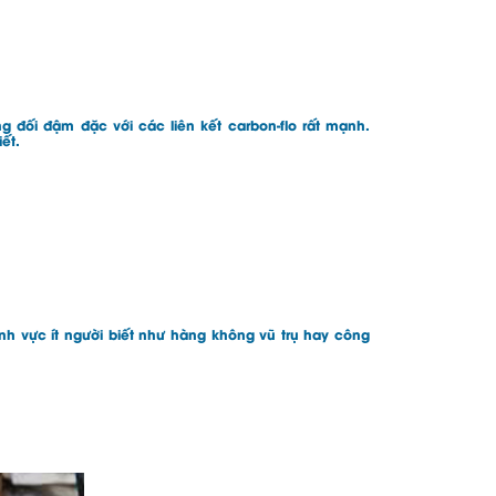
 đối đậm đặc với các liên kết carbon-flo rất mạnh.
ết.
lĩnh vực ít người biết như hàng không vũ trụ hay công