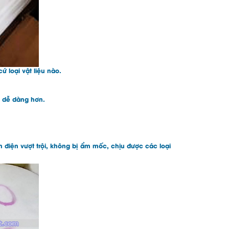
 loại vật liệu nào.
h dễ dàng hơn.
ch điện vượt trội, không bị ẩm mốc, chịu được các loại