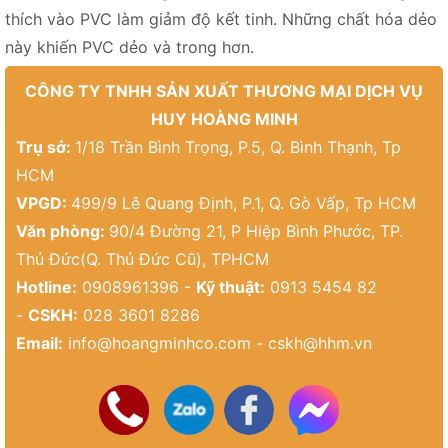
thích vào PVC làm giảm độ kết tinh. Những chất hóa dẻo
này khiến PVC dẻo và trong hơn.
CÔNG TY TNHH SẢN XUẤT THƯƠNG MẠI DỊCH VỤ
HUY HOÀNG MINH
Trụ sở:
1/18 Trần Bình Trọng, P.5, Q. Bình Thạnh, Tp
HCM
VPGD:
499/9 Lê Quang Định, P.1, Q. Gò Vấp, Tp HCM
Văn phòng:
90/4 Đường 21, P Hiệp Bình Phước, TP.
Thủ Đức(Q. Thủ Đức Cũ), TPHCM
Hotline:
0908961396 -
Kỹ thuật:
0913 5454 82
-
CSKH:
028 3601 8286
Email:
info@hoangminhco.com
-
cskh@hhm.vn