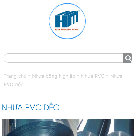
MENU
Trang chủ
»
Nhựa công Nghiệp
»
Nhựa PVC
»
Nhựa
PVC dẻo
NHỰA PVC DẺO