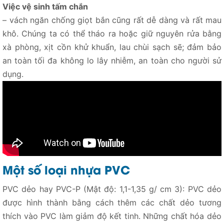
Việc vệ sinh tấm chắn
– vách ngăn chống giọt bắn cũng rất dễ dàng và rất mau
khô. Chúng ta có thể tháo ra hoặc giữ nguyên rửa bằng
xà phòng, xịt cồn khử khuẩn, lau chùi sạch sẽ; đảm bảo
an toàn tối đa không lo lây nhiễm, an toàn cho người sử
dụng.
Một số loại nhựa PVC
PVC dẻo hay PVC-P (Mật độ: 1,1-1,35 g/ cm 3): PVC dẻo
được hình thành bằng cách thêm các chất dẻo tương
thích vào PVC làm giảm độ kết tinh. Những chất hóa dẻo