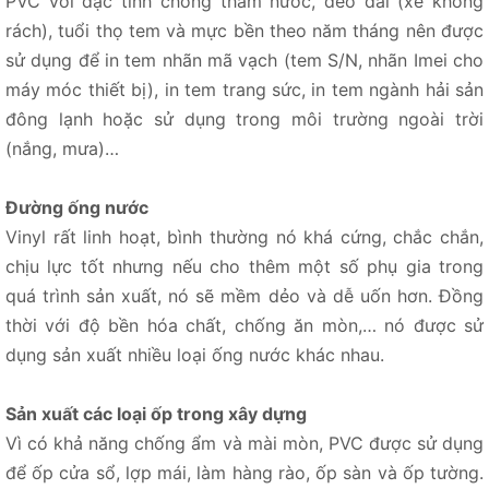
PVC với đặc tính chống thấm nước, dẻo dai (xé không
rách), tuổi thọ tem và mực bền theo năm tháng nên được
sử dụng để in tem nhãn mã vạch (tem S/N, nhãn Imei cho
máy móc thiết bị), in tem trang sức, in tem ngành hải sản
đông lạnh hoặc sử dụng trong môi trường ngoài trời
(nắng, mưa)…
Đường ống nước
Vinyl rất linh hoạt, bình thường nó khá cứng, chắc chắn,
chịu lực tốt nhưng nếu cho thêm một số phụ gia trong
quá trình sản xuất, nó sẽ mềm dẻo và dễ uốn hơn. Đồng
thời với độ bền hóa chất, chống ăn mòn,… nó được sử
dụng sản xuất nhiều loại ống nước khác nhau.
Sản xuất các loại ốp trong xây dựng
Vì có khả năng chống ẩm và mài mòn, PVC được sử dụng
để ốp cửa sổ, lợp mái, làm hàng rào, ốp sàn và ốp tường.