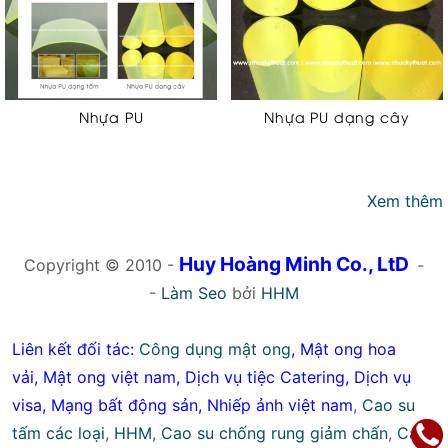
Nhựa PU
Nhựa PU dạng cây
Xem thêm
Huy Hoàng Minh Co., LtD
Copyright © 2010 -
-
-
Làm Seo
bởi
HHM
Liên kết đối tác:
Công dụng mật ong
,
Mật ong hoa
vải
,
Mật ong việt nam
,
Dịch vụ tiệc Catering
,
Dịch vụ
visa
,
Mạng bất động sản
,
Nhiếp ảnh việt nam
,
Cao su
tấm các loại
,
HHM
,
Cao su chống rung giảm chấn
,
Cao