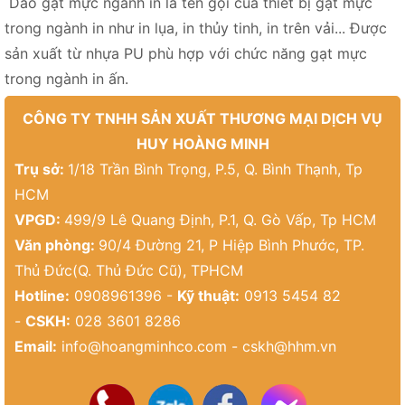
Dao gạt mực ngành in là tên gọi của thiết bị gạt mực
trong ngành in như in lụa, in thủy tinh, in trên vải... Được
sản xuất từ nhựa PU phù hợp với chức năng gạt mực
trong ngành in ấn.
CÔNG TY TNHH SẢN XUẤT THƯƠNG MẠI DỊCH VỤ
HUY HOÀNG MINH
Trụ sở:
1/18 Trần Bình Trọng, P.5, Q. Bình Thạnh, Tp
HCM
VPGD:
499/9 Lê Quang Định, P.1, Q. Gò Vấp, Tp HCM
Văn phòng:
90/4 Đường 21, P Hiệp Bình Phước, TP.
Thủ Đức(Q. Thủ Đức Cũ), TPHCM
Hotline:
0908961396 -
Kỹ thuật:
0913 5454 82
-
CSKH:
028 3601 8286
Email:
info@hoangminhco.com
-
cskh@hhm.vn