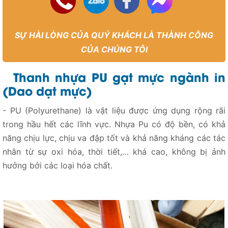
SỰ HÀI LÒNG CỦA QUÝ KHÁCH LÀ THÀNH CÔNG
CỦA CHÚNG TÔI
Thanh nhựa PU gạt mực ngành in
(Dao dạt mực)
- PU (Polyurethane) là vật liệu được ứng dụng rộng rãi
trong hầu hết các lĩnh vực. Nhựa Pu có độ bền, có khả
năng chịu lực, chịu va đập tốt và khả năng kháng các tác
nhân từ sự oxi hóa, thời tiết,… khá cao, không bị ảnh
hưởng bởi các loại hóa chất.