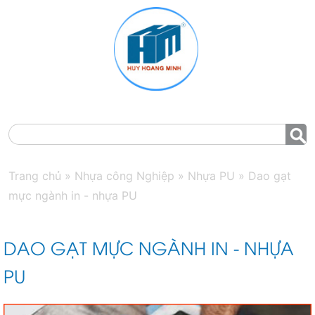
MENU
Trang chủ
»
Nhựa công Nghiệp
»
Nhựa PU
»
Dao gạt
mực ngành in - nhựa PU
DAO GẠT MỰC NGÀNH IN - NHỰA
PU